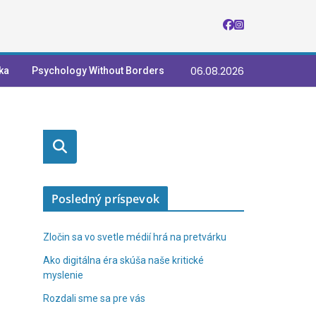
06.08.2026
ka
Psychology Without Borders
Vyhľadaťť
Posledný príspevok
Zločin sa vo svetle médií hrá na pretvárku
Ako digitálna éra skúša naše kritické
myslenie
Rozdali sme sa pre vás