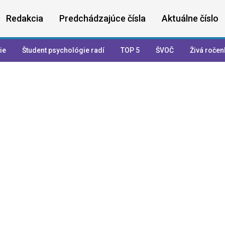
Redakcia
Predchádzajúce čísla
Aktuálne číslo
ie
Študent psychológie radí
TOP 5
ŠVOČ
Živá ročen