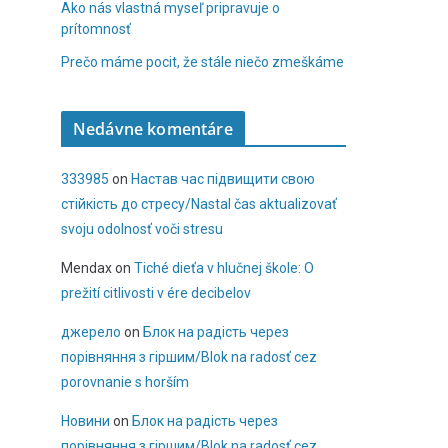
Ako nás vlastná myseľ pripravuje o
prítomnosť
Prečo máme pocit, že stále niečo zmeškáme
Nedávne komentáre
333985
on
Настав час підвищити свою
стійкість до стресу/Nastal čas aktualizovať
svoju odolnosť voči stresu
Mendax
on
Tiché dieťa v hlučnej škole: O
prežití citlivosti v ére decibelov
джерело
on
Блок на радість через
порівняння з гіршим/Blok na radosť cez
porovnanie s horším
Новини
on
Блок на радість через
порівняння з гіршим/Blok na radosť cez