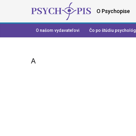
O Psychopise
O našom vydavateľovi
Čo po štúdiu psychológ
A