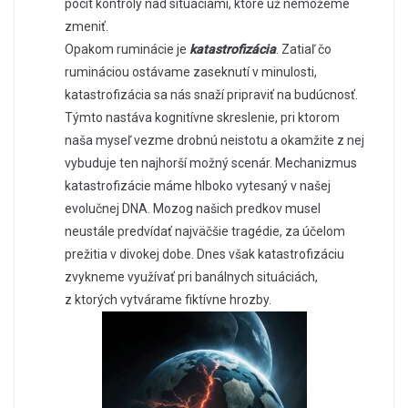
pocit kontroly nad situáciami, ktoré už nemôžeme
zmeniť.
Opakom ruminácie je
katastrofizácia
. Zatiaľ čo
rumináciou ostávame zaseknutí v minulosti,
katastrofizácia sa nás snaží pripraviť na budúcnosť.
Týmto nastáva kognitívne skreslenie, pri ktorom
naša myseľ vezme drobnú neistotu a okamžite z nej
vybuduje ten najhorší možný scenár. Mechanizmus
katastrofizácie máme hlboko vytesaný v našej
evolučnej DNA. Mozog našich predkov musel
neustále predvídať najväčšie tragédie, za účelom
prežitia v divokej dobe. Dnes však katastrofizáciu
zvykneme využívať pri banálnych situáciách,
z ktorých vytvárame fiktívne hrozby.