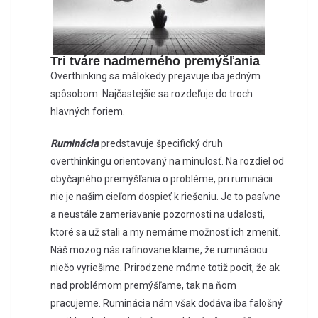
Tri tváre nadmerného premýšľania
Overthinking sa málokedy prejavuje iba jedným
spôsobom. Najčastejšie sa rozdeľuje do troch
hlavných foriem.
Ruminácia
predstavuje špecifický druh
overthinkingu orientovaný na minulosť. Na rozdiel od
obyčajného premýšľania o probléme, pri ruminácii
nie je našim cieľom dospieť k riešeniu. Je to pasívne
a neustále zameriavanie pozornosti na udalosti,
ktoré sa už stali a my nemáme možnosť ich zmeniť.
Náš mozog nás rafinovane klame, že rumináciou
niečo vyriešime. Prirodzene máme totiž pocit, že ak
nad problémom premýšľame, tak na ňom
pracujeme. Ruminácia nám však dodáva iba falošný