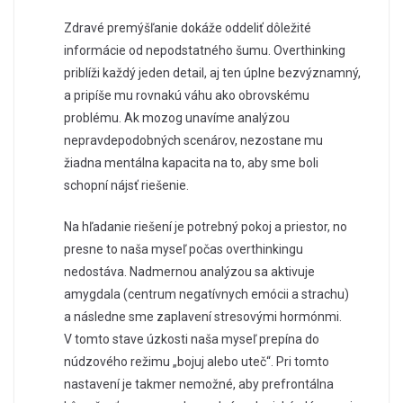
Zdravé premýšľanie dokáže oddeliť dôležité
informácie od nepodstatného šumu. Overthinking
priblíži každý jeden detail, aj ten úplne bezvýznamný,
a pripíše mu rovnakú váhu ako obrovskému
problému. Ak mozog unavíme analýzou
nepravdepodobných scenárov, nezostane mu
žiadna mentálna kapacita na to, aby sme boli
schopní nájsť riešenie.
Na hľadanie riešení je potrebný pokoj a priestor, no
presne to naša myseľ počas overthinkingu
nedostáva. Nadmernou analýzou sa aktivuje
amygdala (centrum negatívnych emócii a strachu)
a následne sme zaplavení stresovými hormónmi.
V tomto stave úzkosti naša myseľ prepína do
núdzového režimu „bojuj alebo uteč“. Pri tomto
nastavení je takmer nemožné, aby prefrontálna