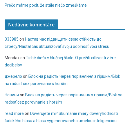
Prečo máme pocit, že stále niečo zmeškáme
Nedávne komentáre
333985
on
Настав час підвищити свою стійкість до
стресу/Nastal čas aktualizovať svoju odolnosť voči stresu
Mendax
on
Tiché dieťa v hlučnej škole: O prežití citlivosti v ére
decibelov
джерело
on
Блок на радість через порівняння з гіршим/Blok
na radosť cez porovnanie s horším
Новини
on
Блок на радість через порівняння з гіршим/Blok na
radosť cez porovnanie s horším
read more
on
Dôverujete mi? Skúmanie miery dôveryhodnosti
ľudského hlasu a hlasu vygenerovaného umelou inteligenciou