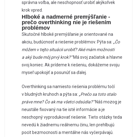
správna voľba, ale neschopnosť urobiť akýkoľvek
krok vpred.
Hlboké a nadmerné premýšľanie -
prečo overthinking nie je riešením
problémov
Skutočné hlboké premýšľanie je orientované na
akciu, budúcnosť a riešenie problémov. Pýta sa:
„Čo
môžem v tejto situácii urobiť? Aké mám možnosti
a aký bude môj prvý krok?“
Má svoj začiatok a hlavne
svoj koniec. Ak prídeme k riešeniu, dokážeme svoju
myseľ upokojiť a posunúť sa ďalej.
Overthinking sa namiesto riešenia problému točí
v bludných kruhoch a pýta sa:
„Prečo sa toto stalo
práve mne? Čo ak ma všetci odsúdia?“
Náš mozog je
neustále fixovaný na tie isté informácie a je
neschopný vyprodukovať riešenie. Tieto otázky teda
nevedú k žiadnemu reálnemu činu, len prehlbujú
pocit bezmocnosti a mentálne nás vyčerpávajú.