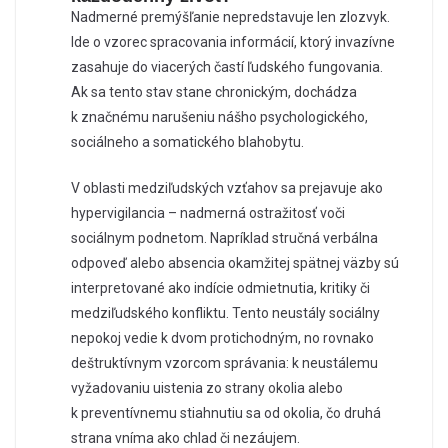
Nadmerné premýšľanie nepredstavuje len zlozvyk.
Ide o vzorec spracovania informácií, ktorý invazívne
zasahuje do viacerých častí ľudského fungovania.
Ak sa tento stav stane chronickým, dochádza
k značnému narušeniu nášho psychologického,
sociálneho a somatického blahobytu.
V oblasti medziľudských vzťahov sa prejavuje ako
hypervigilancia – nadmerná ostražitosť voči
sociálnym podnetom. Napríklad stručná verbálna
odpoveď alebo absencia okamžitej spätnej väzby sú
interpretované ako indície odmietnutia, kritiky či
medziľudského konfliktu. Tento neustály sociálny
nepokoj vedie k dvom protichodným, no rovnako
deštruktívnym vzorcom správania: k neustálemu
vyžadovaniu uistenia zo strany okolia alebo
k preventívnemu stiahnutiu sa od okolia, čo druhá
strana vníma ako chlad či nezáujem.