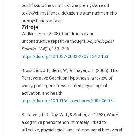
odlíšiť skutočné konštruktívne premýšľanie od
toxických myšlienok, dokážeme stav nadmerného
premýšľania zastaviť.
Zdroje
Watkins, E. R. (2008). Constructive and
unconstructive repetitive thought.
Psychological
Bulletin, 134
(2), 163–206.
https://doi.org/10.1037/0033-2909.134.2.163
Brosschot, J. F., Gerin, W., & Thayer, J. F. (2005). The
Perseverative Cognition Hypothesis: a review of
worry, prolonged stress-related physiological
activation, and health.
https://doi.org/10.1016/j.jpsychores.2005.06.074
Borkovec, T. D., Ray, W. J., & Stober, J. (1998). Worry:
a cognitive phenomenon intimately linked to
affective, physiological, and interpersonal behavioral