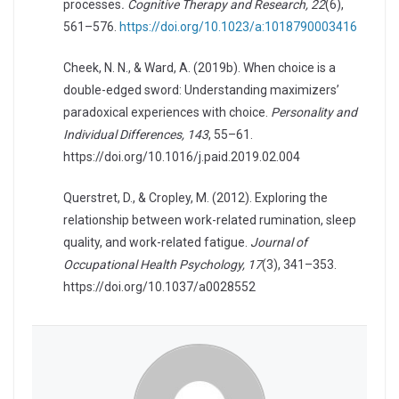
processes
. Cognitive Therapy and Research, 22
(6),
561–576.
https://doi.org/10.1023/a:1018790003416
Cheek, N. N., & Ward, A. (2019b). When choice is a
double-edged sword: Understanding maximizers’
paradoxical experiences with choice.
Personality and
Individual Differences, 143
, 55–61.
https://doi.org/10.1016/j.paid.2019.02.004
Querstret, D., & Cropley, M. (2012). Exploring the
relationship between work-related rumination, sleep
quality, and work-related fatigue.
Journal of
Occupational Health Psychology, 17
(3), 341–353.
https://doi.org/10.1037/a0028552