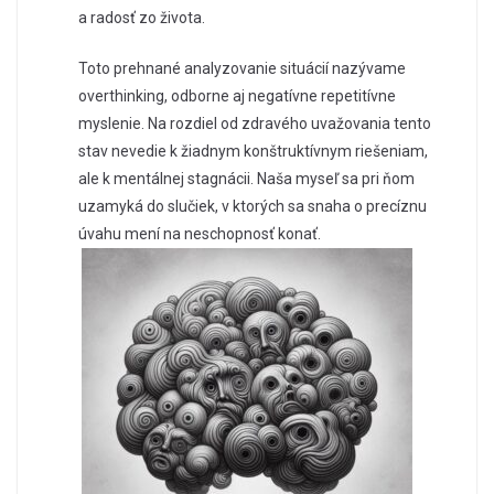
a radosť zo života.
Toto prehnané analyzovanie situácií nazývame
overthinking, odborne aj negatívne repetitívne
myslenie. Na rozdiel od zdravého uvažovania tento
stav nevedie k žiadnym konštruktívnym riešeniam,
ale k mentálnej stagnácii. Naša myseľ sa pri ňom
uzamyká do slučiek, v ktorých sa snaha o precíznu
úvahu mení na neschopnosť konať.