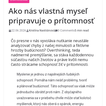
Ako nás vlastná myseľ
pripravuje o prítomnosť
22.06.2026
Kristína Nastišinová
0 Comments
5 min read
Čo presne v nás vyvoláva nutkanie neustále
analyzovať chyby z našej minulosti a fiktívne
hrozby budúcnosti? Overthinking, teda
nadmerné premýšľanie, sa stáva každodennou
súčasťou našich životov a práve kvôli nemu
často strácame schopnosť žiť v prítomnosti.
Myslenie je jednou z najsilnejších ľudských
schopností. Pomáha nám riešiť problémy, tvoriť
a plánovať budúcnosť. Táto schopnosť sa však môže
jednoducho obrátiť proti nám. Z obyčajného
uvažovania sa v priebehu chvíle môže stať kolotoč
myšlienok, ktorý nás oberá o spánok, energiu