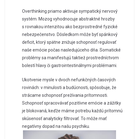
Overthinking priamo aktivuje sympatický nervový
systém. Mozog vyhodnocuje abstraktné hrozby
s rovnakou intenzitou ako bezprostredné fyzické
nebezpečenstvo. Dôsledkom môže byť spánkový
deficit, ktorý spätne znižuje schopnosť regulovať
naše emócie počas nasledujúceho dňa. Somatické
problémy sa manifestujú taktiež prostredníctvom
bolestí hlavy či gastrointestinálnymi problémami.
Ukotvenie mysle v dvoch nefunkčných časových
rovinách: v minulosti a budúcnosti, spôsobuje, že
strácame schopnosť prežívania prítomnosti.
Schopnosť spracovávať pozitívne emócie a zážitky
je blokovaná, keďže máme potrebu každú prítomnú
skúsenosť analyticky filtrovať. To môže mať
negatívny dopad na našu psychiku.