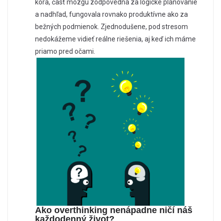
kôra, časť mozgu zodpovedná za logické plánovanie
a nadhľad, fungovala rovnako produktívne ako za
bežných podmienok. Zjednodušene, pod stresom
nedokážeme vidieť reálne riešenia, aj keď ich máme
priamo pred očami.
Ako overthinking nenápadne ničí náš
každodenný život?