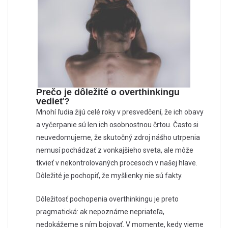
Prečo je dôležité o overthinkingu
vedieť?
Mnohí ľudia žijú celé roky v presvedčení, že ich obavy
a vyčerpanie sú len ich osobnostnou črtou. Často si
neuvedomujeme, že skutočný zdroj nášho utrpenia
nemusí pochádzať z vonkajšieho sveta, ale môže
tkvieť v nekontrolovaných procesoch v našej hlave.
Dôležité je pochopiť, že myšlienky nie sú fakty.
Dôležitosť pochopenia overthinkingu je preto
pragmatická: ak nepoznáme nepriateľa,
nedokážeme s ním bojovať. V momente, kedy vieme