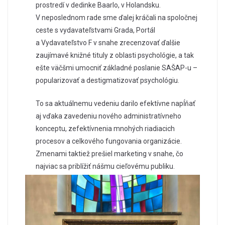
prostredí v dedinke Baarlo, v Holandsku.
V neposlednom rade sme ďalej kráčali na spoločnej
ceste s vydavateľstvami Grada, Portál
a Vydavateľstvo F v snahe zrecenzovať ďalšie
zaujímavé knižné tituly z oblasti psychológie, a tak
ešte väčšmi umocniť základné poslanie SAŠAP-u –
popularizovať a destigmatizovať psychológiu.
To sa aktuálnemu vedeniu darilo efektívne napĺňať
aj vďaka zavedeniu nového administratívneho
konceptu, zefektívnenia mnohých riadiacich
procesov a celkového fungovania organizácie.
Zmenami taktiež prešiel marketing v snahe, čo
najviac sa priblížiť nášmu cieľovému publiku.