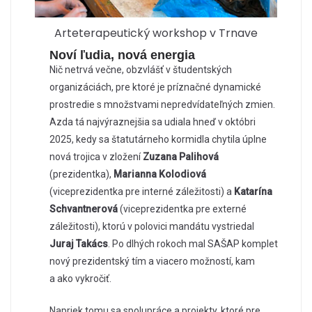
Arteterapeutický workshop v Trnave
Noví ľudia, nová energia
Nič netrvá večne, obzvlášť v študentských
organizáciách, pre ktoré je príznačné dynamické
prostredie s množstvami nepredvídateľných zmien.
Azda tá najvýraznejšia sa udiala hneď v októbri
2025, kedy sa štatutárneho kormidla chytila úplne
nová trojica v zložení
Zuzana Palihová
(prezidentka),
Marianna Kolodiová
(viceprezidentka pre interné záležitosti) a
Katarína
Schvantnerová
(viceprezidentka pre externé
záležitosti), ktorú v polovici mandátu vystriedal
Juraj Takács
. Po dlhých rokoch mal SAŠAP komplet
nový prezidentský tím a viacero možností, kam
a ako vykročiť.
Napriek tomu sa spolupráce a projekty, ktoré pre