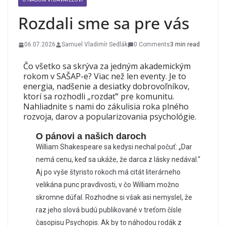
Rozdali sme sa pre vás
06.07.2026
Samuel Vladimír Sedlák
0 Comments
3 min read
Čo všetko sa skrýva za jedným akademickým
rokom v SAŠAP-e? Viac než len eventy. Je to
energia, nadšenie a desiatky dobrovoľníkov,
ktorí sa rozhodli „rozdať“ pre komunitu.
Nahliadnite s nami do zákulisia roka plného
rozvoja, darov a popularizovania psychológie.
O pánovi a našich daroch
William Shakespeare sa kedysi nechal počuť: „Dar
nemá cenu, keď sa ukáže, že darca z lásky nedával.“
Aj po vyše štyristo rokoch má citát literárneho
velikána punc pravdivosti, v čo William možno
skromne dúfal. Rozhodne si však asi nemyslel, že
raz jeho slová budú publikované v treťom čísle
časopisu Psychopis. Ak by to náhodou rodák z