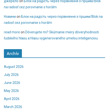
джерело
on
Блок на радість через порівняння з гіршим/Blok
na radosť cez porovnanie s horším
Новини
on
Блок на радість через порівняння з гіршим/Blok na
radosť cez porovnanie s horším
read more
on
Dôverujete mi? Skúmanie miery dôveryhodnosti
ľudského hlasu a hlasu vygenerovaného umelou inteligenciou
Archív
August 2026
July 2026
June 2026
May 2026
April 2026
March 2026