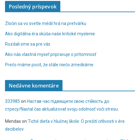
Posledný príspevok
Zločin sa vo svetle médií hrá na pretvárku
Ako digitálna éra skúša naše kritické myslenie
Rozdali sme sa pre vás
Ako nás vlastná myseľ pripravuje o prítomnosť
Prečo máme pocit, že stále niečo zmeškáme
Nedávne komentáre
333985
on
Настав час підвищити свою стійкість до
стресу/Nastal čas aktualizovať svoju odolnosť voči stresu
Mendax
on
Tiché dieťa v hlučnej škole: O prežití citlivosti v ére
decibelov