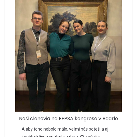
Naši členovia na EFPSA kongrese v Baarlo
A aby toho nebolo málo, veľmi nás potešila aj
konštruktívna spätná väzba z 32. ročníka