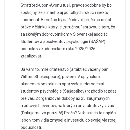
Stratford-upon-Avonu tušil, pravdepodobne by bol
spokojný, že si naňho aj po toľkých rokoch niekto
spomenul. A možno by sa čudoval, prečo sa ocitol
práve v článku, ktorý je „stručnou“ správou o tom, čo
sa skvelým dobrovoľníkom v Slovenskej asociácii
študentov a absolventov psychológie (SAŠAP)
podarilo v akademickom roku 2025/2026
zrealizovať.
Ja vám to, milé čitateľstvo (a taktiež vážený pán
William Shakespeare), poviem. V uplynulom
akademickom roku sa opäť vyše sedemdesiat
študentov psychológie (Sašapákov) rozhodlo rozdať
pre vás. Zorganizovali dokopy
až
25 z
aujímavých
a pútavých eventov, na ktorých privítali stovky z vás.
(Ďakujeme za priazeň!) Prečo? Nuž, asi ich to napĺňa,
lebo v tom vidia zmysel a investíciu do svojej vlastnej
budúcnosti.