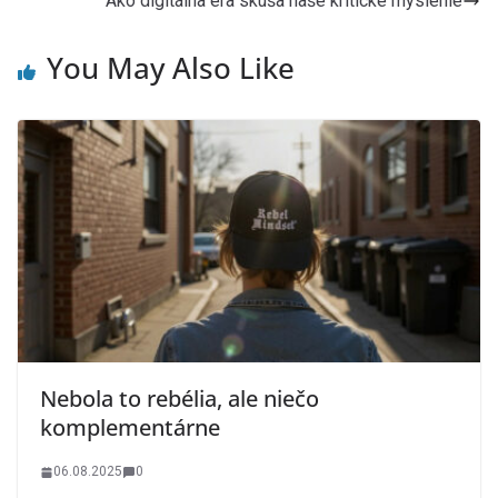
Ako digitálna éra skúša naše kritické myslenie
You May Also Like
Nebola to rebélia, ale niečo
komplementárne
06.08.2025
0