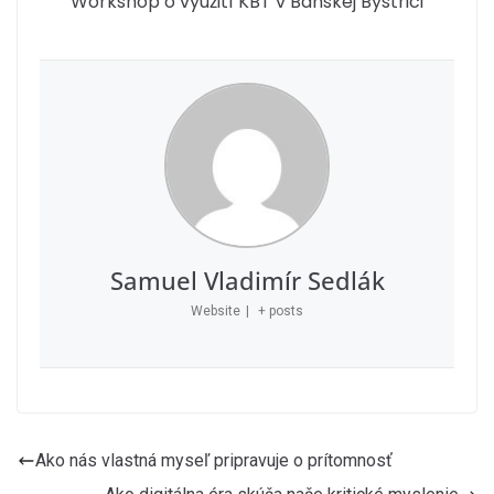
Workshop o využití KBT v Banskej Bystrici
Samuel Vladimír Sedlák
Website
|
+ posts
Ako nás vlastná myseľ pripravuje o prítomnosť