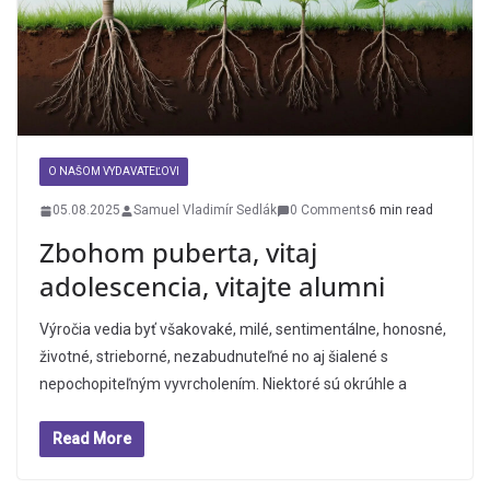
O NAŠOM VYDAVATEĽOVI
05.08.2025
Samuel Vladimír Sedlák
0 Comments
6 min read
Zbohom puberta, vitaj
adolescencia, vitajte alumni
Výročia vedia byť všakovaké, milé, sentimentálne, honosné,
životné, strieborné, nezabudnuteľné no aj šialené s
nepochopiteľným vyvrcholením. Niektoré sú okrúhle a
Read More