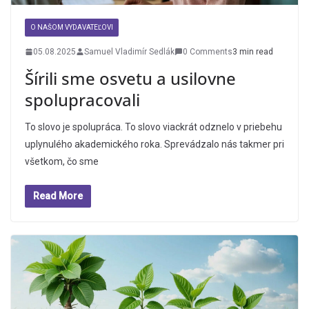
O NAŠOM VYDAVATEĽOVI
05.08.2025
Samuel Vladimír Sedlák
0 Comments
3 min read
Šírili sme osvetu a usilovne
spolupracovali
To slovo je spolupráca. To slovo viackrát odznelo v priebehu
uplynulého akademického roka. Sprevádzalo nás takmer pri
všetkom, čo sme
Read More