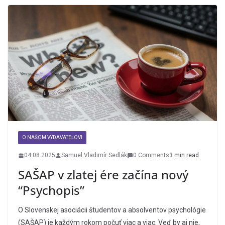
O NAŠOM VYDAVATEĽOVI
04.08.2025
Samuel Vladimír Sedlák
0 Comments
3 min read
SAŠAP v zlatej ére začína nový
“Psychopis”
O Slovenskej asociácii študentov a absolventov psychológie
(SAŠAP) je každým rokom počuť viac a viac. Veď by aj nie,