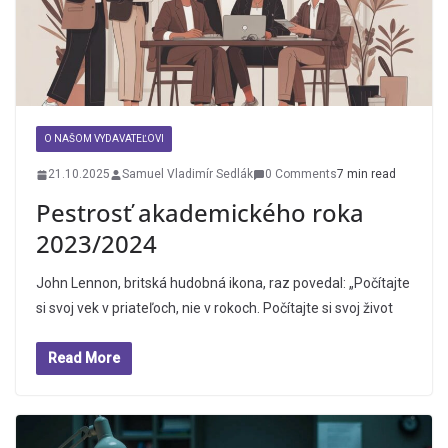
O NAŠOM VYDAVATEĽOVI
21.10.2025
Samuel Vladimír Sedlák
0 Comments
7 min read
Pestrosť akademického roka
2023/2024
John Lennon, britská hudobná ikona, raz povedal: „Počítajte
si svoj vek v priateľoch, nie v rokoch. Počítajte si svoj život
Read More