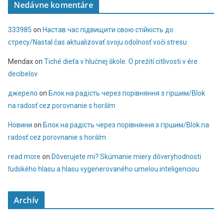
Nedávne komentáre
333985
on
Настав час підвищити свою стійкість до
стресу/Nastal čas aktualizovať svoju odolnosť voči stresu
Mendax
on
Tiché dieťa v hlučnej škole: O prežití citlivosti v ére
decibelov
джерело
on
Блок на радість через порівняння з гіршим/Blok
na radosť cez porovnanie s horším
Новини
on
Блок на радість через порівняння з гіршим/Blok na
radosť cez porovnanie s horším
read more
on
Dôverujete mi? Skúmanie miery dôveryhodnosti
ľudského hlasu a hlasu vygenerovaného umelou inteligenciou
Archív