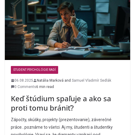
ŠTUDENT PSYCHOLÓGIE RADÍ
06.08.2025
Natália Marková
and
Samuel Vladimír Sedlák
0 Comments
6 min read
Keď štúdium spaľuje a ako sa
proti tomu brániť?
Zápočty, skúšky, projekty (prezentovanie), záverečné
práce…poznáme to všetci. Aj my, študenti a študentky
psychológie. Vraví sa, že diamanty vznikajú pod