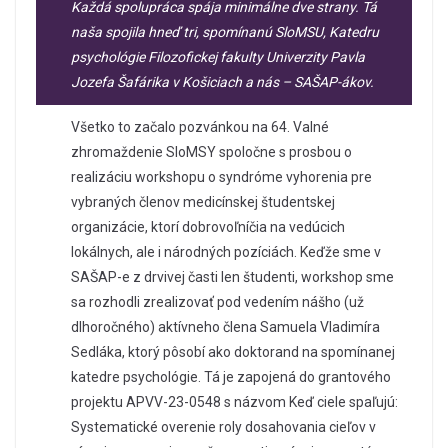
Každá spolupráca spája minimálne dve strany. Tá
naša spojila hneď tri, spomínanú SloMSU, Katedru
psychológie Filozofickej fakulty Univerzity Pavla
Jozefa Šafárika v Košiciach a nás – SAŠAP-ákov.
Všetko to začalo pozvánkou na 64. Valné
zhromaždenie SloMSY spoločne s prosbou o
realizáciu workshopu o syndróme vyhorenia pre
vybraných členov medicínskej študentskej
organizácie, ktorí dobrovoľníčia na vedúcich
lokálnych, ale i národných pozíciách. Keďže sme v
SAŠAP-e z drvivej časti len študenti, workshop sme
sa rozhodli zrealizovať pod vedením nášho (už
dlhoročného) aktívneho člena Samuela Vladimíra
Sedláka, ktorý pôsobí ako doktorand na spomínanej
katedre psychológie. Tá je zapojená do grantového
projektu APVV-23-0548 s názvom Keď ciele spaľujú:
Systematické overenie roly dosahovania cieľov v