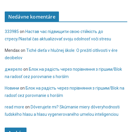
Nedávne komentáre
333985
on
Настав час підвищити свою стійкість до
стресу/Nastal čas aktualizovať svoju odolnosť voči stresu
Mendax
on
Tiché dieťa v hlučnej škole: O prežití citlivosti v ére
decibelov
джерело
on
Блок на радість через порівняння з гіршим/Blok
na radosť cez porovnanie s horším
Новини
on
Блок на радість через порівняння з гіршим/Blok na
radosť cez porovnanie s horším
read more
on
Dôverujete mi? Skúmanie miery dôveryhodnosti
ľudského hlasu a hlasu vygenerovaného umelou inteligenciou