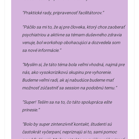
“Praktické rady, pripravenosť facilitátorov.”
“Páčilo sa mi to, že aj pre človeka, ktorý chce zaoberať
psychiatriou a aktívne sa témam duševného zdravia
venuje, bol workshop obohacujúci a dozvedela som
sa nové informácie.”
“Myslím si, že táto téma bola veľmi vhodná, najmä pre
nás, ako vysokorizikovú skupinu pre vyhorenie.
Budeme veľmi radi, ak aj nabudúce budeme mať
možnosť zúčastniť sa session na podobnú temu.”
“Super! Teším sa na to, čo táto spolupráca ešte
prinesie.”
“Bolo by super zintenzívniť kontakt, študenti sú
častokrát vyčerpaní, nepriznajú si to, sami pomoc