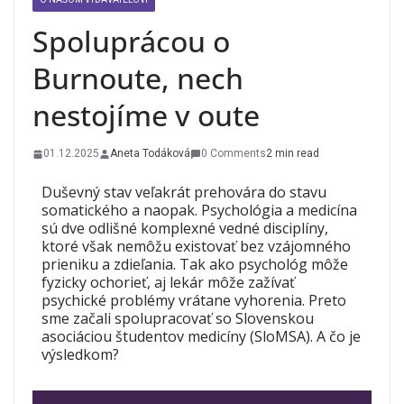
Spoluprácou o
Burnoute, nech
nestojíme v oute
01.12.2025
Aneta Todáková
0 Comments
2 min read
Duševný stav veľakrát prehovára do stavu
somatického a naopak. Psychológia a medicína
sú dve odlišné komplexné vedné disciplíny,
ktoré však nemôžu existovať bez vzájomného
prieniku a zdieľania. Tak ako psychológ môže
fyzicky ochorieť, aj lekár môže zažívať
psychické problémy vrátane vyhorenia. Preto
sme začali spolupracovať so Slovenskou
asociáciou študentov medicíny (SloMSA). A čo je
výsledkom?