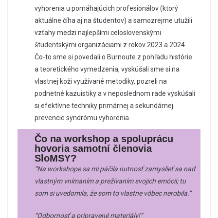
vyhorenia u pomáhajúcich profesionálov (ktorý
aktuálne číha aj na študentov) a samozrejme utužili
vzťahy medzi najlepšími celoslovenskými
študentskými organizáciami z rokov 2023 a 2024.
Čo-to sme si povedali o Burnoute z pohľadu histórie
a teoretického vymedzenia, vyskúšali sme si na
vlastnej koži využívané metodiky, pozreli na
podnetné kazuistiky a v neposlednom rade vyskúšali
si efektívne techniky primárnej a sekundárnej
prevencie syndrómu vyhorenia.
Čo na workshop a spoluprácu
hovoria samotní členovia
SloMSY?
“Na workshope sa mi páčila nutnosť zamyslieť sa nad
vlastným vnímaním a prežívaním svojich emócii; tu
som si uvedomila, že som to vlastne vôbec nerobila.”
“Odbornosť a pripravené materiály!”