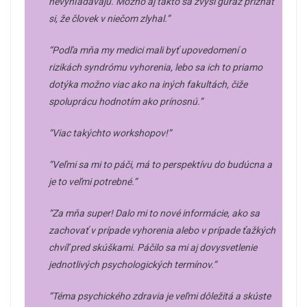
nevyhľadávajú. Možno aj takto sa zvýši guráž priznať
si, že človek v niečom zlyhal.”
“Podľa mňa my medici mali byť upovedomení o
rizikách syndrómu vyhorenia, lebo sa ich to priamo
dotýka možno viac ako na iných fakultách, čiže
spoluprácu hodnotím ako prínosnú.”
“Viac takýchto workshopov!”
“Veľmi sa mi to páči, má to perspektívu do budúcna a
je to veľmi potrebné.”
“Za mňa super! Dalo mi to nové informácie, ako sa
zachovať v prípade vyhorenia alebo v prípade ťažkých
chvíľ pred skúškami. Páčilo sa mi aj dovysvetlenie
jednotlivých psychologických termínov.”
“Téma psychického zdravia je veľmi dôležitá a skúste