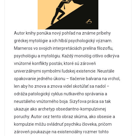
Autor knihy ponúka nový pohľad na známe príbehy
gréckej mytológie a ich hlbší psychologický význam.
Marneros vo svojich interpretáciách prelína filozoflu,
psychológiu a mytológiu. Každý monológ citlivo odkrýva
vnútorné konflikty postáv, ktoré sú zároveň
univerzálnymi symbolmi ľudskej existencie. Neustále
opakovanie jedného úkonu – tlačenie balvana na vrchol,
len aby ho znova a znova videl skotúľať sa nadol –
odráža patologický cyklus nutkavého správania a
neustáleho vnútorného boja. Sizyfova práca sa tak
ukazuje ako archetyp obsedantno-kompulzivnej
poruchy. Autor cez tento obraz skúma, ako obsesie a
kompulzie môžu ovládnuť psychiku človeka, pričom
zároveň poukazuje na existenciálny rozmer tohto