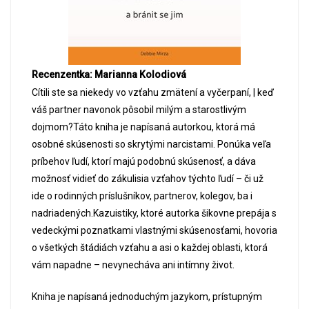
Recenzentka: Marianna Kolodiová
Cítili ste sa niekedy vo vzťahu zmätení a vyčerpaní, | keď
váš partner navonok pôsobil milým a starostlivým
dojmom?Táto kniha je napísaná autorkou, ktorá má
osobné skúsenosti so skrytými narcistami. Ponúka veľa
príbehov ľudí, ktorí majú podobnú skúsenosť, a dáva
možnosť vidieť do zákulisia vzťahov týchto ľudí – či už
ide o rodinných príslušníkov, partnerov, kolegov, ba i
nadriadených.Kazuistiky, ktoré autorka šikovne prepája s
vedeckými poznatkami vlastnými skúsenosťami, hovoria
o všetkých štádiách vzťahu a asi o každej oblasti, ktorá
vám napadne – nevynecháva ani intímny život.
Kniha je napísaná jednoduchým jazykom, prístupným