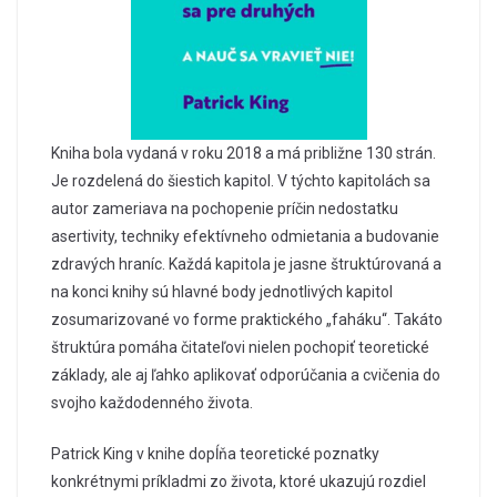
Kniha bola vydaná v roku 2018 a má približne 130 strán.
Je rozdelená do šiestich kapitol. V týchto kapitolách sa
autor zameriava na pochopenie príčin nedostatku
asertivity, techniky efektívneho odmietania a budovanie
zdravých hraníc. Každá kapitola je jasne štruktúrovaná a
na konci knihy sú hlavné body jednotlivých kapitol
zosumarizované vo forme praktického „faháku“. Takáto
štruktúra pomáha čitateľovi nielen pochopiť teoretické
základy, ale aj ľahko aplikovať odporúčania a cvičenia do
svojho každodenného života.
Patrick King v knihe dopĺňa teoretické poznatky
konkrétnymi príkladmi zo života, ktoré ukazujú rozdiel