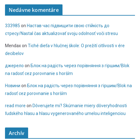
Nedávne komentáre
333985
on
Настав час підвищити свою стійкість до
стресу/Nastal čas aktualizovať svoju odolnosť voči stresu
Mendax
on
Tiché dieťa v hlučnej škole: O prežití citlivosti v ére
decibelov
джерело
on
Блок на радість через порівняння з гіршим/Blok
na radosť cez porovnanie s horším
Новини
on
Блок на радість через порівняння з гіршим/Blok na
radosť cez porovnanie s horším
read more
on
Dôverujete mi? Skúmanie miery dôveryhodnosti
ľudského hlasu a hlasu vygenerovaného umelou inteligenciou
Archív