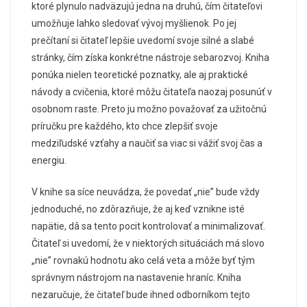
ktoré plynulo nadväzujú jedna na druhú, čím čitateľovi
umožňuje lahko sledovať vývoj myšlienok. Po jej
prečítaní si čitateľ lepšie uvedomí svoje silné a slabé
stránky, čím získa konkrétne nástroje sebarozvoj. Kniha
ponúka nielen teoretické poznatky, ale aj praktické
návody a cvičenia, ktoré môžu čitateľa naozaj posunúť v
osobnom raste. Preto ju možno považovať za užitočnú
príručku pre každého, kto chce zlepšiť svoje
medziľudské vzťahy a naučiť sa viac si vážiť svoj čas a
energiu.
V knihe sa síce neuvádza, že povedať „nie” bude vždy
jednoduché, no zdôrazňuje, že aj keď vznikne isté
napätie, dâ sa tento pocit kontrolovať a minimalizovať.
Čitateľ si uvedomí, že v niektorých situáciách má slovo
„nie” rovnakú hodnotu ako celá veta a môže byť tým
správnym nástrojom na nastavenie hraníc. Kniha
nezaručuje, že čitateľ bude ihned odborníkom tejto