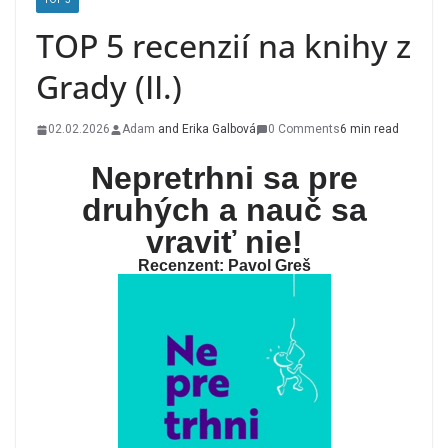
TOP 5 recenzií na knihy z
Grady (II.)
02.02.2026
Adam
and
Erika Galbová
0 Comments
6 min read
Nepretrhni sa pre
druhých a nauč sa
vraviť nie!
Recenzent: Pavol Greš