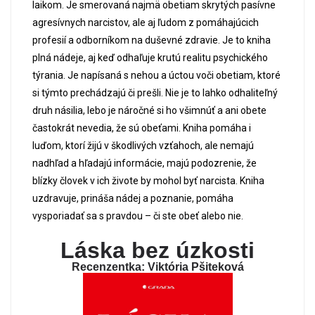
laikom. Je smerovaná najmä obetiam skrytých pasívne
agresívnych narcistov, ale aj ľudom z pomáhajúcich
profesií a odborníkom na duševné zdravie. Je to kniha
plná nádeje, aj keď odhaľuje krutú realitu psychického
týrania. Je napísaná s nehou a úctou voči obetiam, ktoré
si týmto prechádzajú či prešli. Nie je to lahko odhaliteľný
druh násilia, lebo je náročné si ho všimnúť a ani obete
častokrát nevedia, že sú obeťami. Kniha pomáha i
luďom, ktorí žijú v škodlivých vzťahoch, ale nemajú
nadhľad a hľadajú informácie, majú podozrenie, že
blízky človek v ich živote by mohol byť narcista. Kniha
uzdravuje, prináša nádej a poznanie, pomáha
vysporiadať sa s pravdou – či ste obeť alebo nie.
Láska bez úzkosti
Recenzentka: Viktória Pšiteková