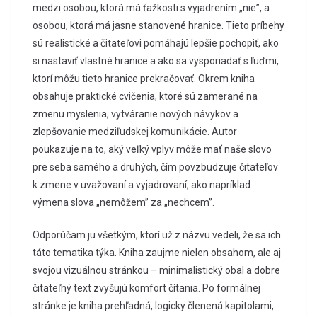
medzi osobou, ktorá má ťažkosti s vyjadrením „nie”, a
osobou, ktorá má jasne stanovené hranice. Tieto príbehy
sú realistické a čitateľovi pomáhajú lepšie pochopiť, ako
si nastaviť vlastné hranice a ako sa vysporiadať s ľuďmi,
ktorí môžu tieto hranice prekračovať. Okrem kniha
obsahuje praktické cvičenia, ktoré sú zamerané na
zmenu myslenia, vytváranie nových návykov a
zlepšovanie medziľudskej komunikácie. Autor
poukazuje na to, aký veľký vplyv môže mať naše slovo
pre seba samého a druhých, čím povzbudzuje čitateľov
k zmene v uvažovaní a vyjadrovaní, ako napríklad
výmena slova „nemôžem” za „nechcem”.
Odporúčam ju všetkým, ktorí už z názvu vedeli, že sa ich
táto tematika týka. Kniha zaujme nielen obsahom, ale aj
svojou vizuálnou stránkou – minimalistický obal a dobre
čitateľný text zvyšujú komfort čítania. Po formálnej
stránke je kniha prehľadná, logicky členená kapitolami,