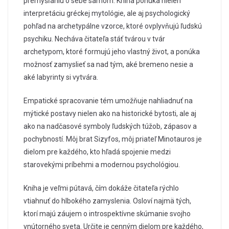
premýšľaniu o sebe samom. Kniha ponúka nielen
interpretáciu gréckej mytológie, ale aj psychologický
pohľad na archetypálne vzorce, ktoré ovplyvňujú ľudskú
psychiku. Necháva čitateľa stáť tvárou v tvár
archetypom, ktoré formujú jeho vlastný život, a ponúka
možnosť zamyslieť sa nad tým, aké bremeno nesie a
aké labyrinty si vytvára.
Empatické spracovanie tém umožňuje nahliadnuť na
mýtické postavy nielen ako na historické bytosti, ale aj
ako na nadčasové symboly ľudských túžob, zápasov a
pochybností. Môj brat Sizyfos, môj priateľ Minotauros je
dielom pre každého, kto hľadá spojenie medzi
starovekými príbehmi a modernou psychológiou.
Kniha je veľmi pútavá, čím dokáže čitateľa rýchlo
vtiahnuť do hlbokého zamyslenia. Osloví najmä tých,
ktorí majú záujem o introspektívne skúmanie svojho
vnútorného sveta. Určite je cenným dielom pre každého,