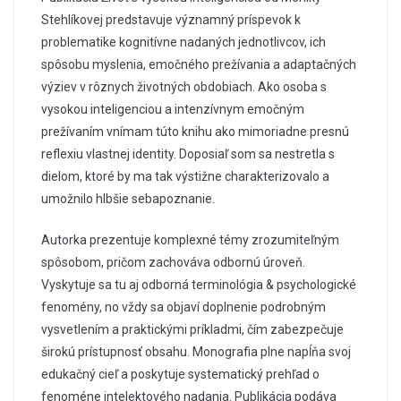
Stehlíkovej predstavuje významný príspevok k
problematike kognitívne nadaných jednotlivcov, ich
spôsobu myslenia, emočného prežívania a adaptačných
výziev v rôznych životných obdobiach. Ako osoba s
vysokou inteligenciou a intenzívnym emočným
prežívaním vnímam túto knihu ako mimoriadne presnú
reflexiu vlastnej identity. Doposiaľ som sa nestretla s
dielom, ktoré by ma tak výstižne charakterizovalo a
umožnilo hlbšie sebapoznanie.
Autorka prezentuje komplexné témy zrozumiteľným
spôsobom, pričom zachováva odbornú úroveň.
Vyskytuje sa tu aj odborná terminológia & psychologické
fenomény, no vždy sa objaví doplnenie podrobným
vysvetlením a praktickými príkladmi, čím zabezpečuje
širokú prístupnosť obsahu. Monografia plne napĺňa svoj
edukačný cieľ a poskytuje systematický prehľad o
fenoméne intelektového nadania. Publikácia podáva