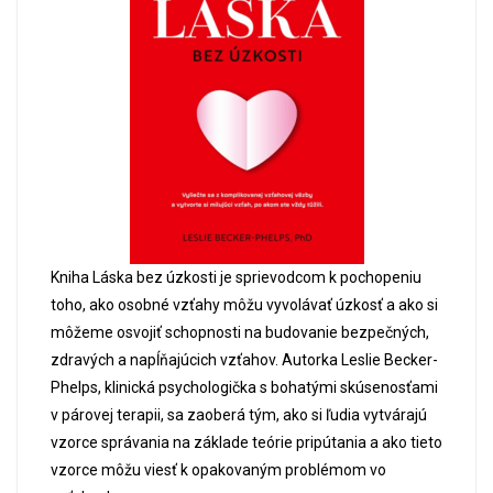
Kniha Láska bez úzkosti je sprievodcom k pochopeniu
toho, ako osobné vzťahy môžu vyvolávať úzkosť a ako si
môžeme osvojiť schopnosti na budovanie bezpečných,
zdravých a napĺňajúcich vzťahov. Autorka Leslie Becker-
Phelps, klinická psychologička s bohatými skúsenosťami
v párovej terapii, sa zaoberá tým, ako si ľudia vytvárajú
vzorce správania na základe teórie pripútania a ako tieto
vzorce môžu viesť k opakovaným problémom vo