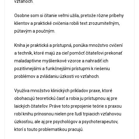
vzťahoch.
Osobne som si čítanie veľmi užila, pretože rôzne príbehy
klientov a praktické cvičenia robili text zrozumiteľným,
pútavým a poučným.
Kniha je praktická a prístupná, ponúka množstvo cvičení
a techník, ktoré majú za cieľ pomôcť čitateľovi prekonať
maladaptívne myšlienkové vzorce a nahradiť ich
pozitívnejšími a funkčnejšími prístupmi k riešeniu
problémov a zvládaniu úzkosti vo vzťahoch.
Využíva množstvo klinických príkladov praxe, ktoré
obohacujú teoretickú časť a robia ju prístupnou aj pre
laických čitateľov. Práve toto prepojenie teórie s praxou
robí knihu prínosnou nielen pre ľudí trpiacich vzťahovou
úzkosťou, ale aj pre psychológov a psychoterapeutov,
ktorí s touto problematikou pracujú.