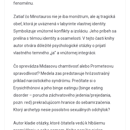
fenoménu.
Zatiaľ čo Minotauros nie je iba monštrum, ale aj tragická
obeť, ktorá je uväznená v labyrinte vlastnej identity.
Symbolizuje vnútorné konflikty a izoláciu. Jeho príbeh sa
prelína s témou identity a osamelosti. V tejto časti knihy
autor otvára dôležité psychologické otázky o prijatí
vlastného temného „ja” a vnútornej integrácii.
Čo sprevádza Midasovu chamtivosť alebo Prometeovu
spravodlivosť? Medela zas predstavuje hrôzostrašný
príklad narcistického syndrómu. Prečítate si o
Erysichthónovi a jeho binge eatingu (binge eating
disorder – porucha záchvatového jedenia/prejedania,
pozn. red) prekračujúcom hranice do sebamrzačenia.
Ktorý archetyp nesie posolstvo sexuálnych odchýlok?
Autor kladie otázky, ktoré čitateľa vedú k hlbšiemu